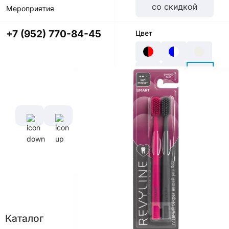
со скидкой
Мероприятия
+7 (952) 770-84-45
Цвет
Характеристики
Диаметр
Длина
щетины,
ручки,
мм
см
0,127 мм
16,5
см
Длина
Каталог
щетины,