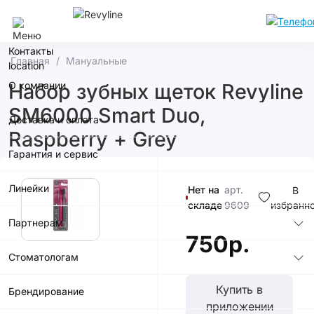
Нижний Новгород
Контакты
Главная
Мануальные
О компании
Набор зубных щеток Revyline
SM6000 Smart Duo,
Доставка и оплата
Raspberry + Grey
Гарантия и сервис
Линейки
Нет на
арт.
В
складе
9609
избранн
Партнерам
750р.
Стоматологам
Купить в
Брендирование
приложении