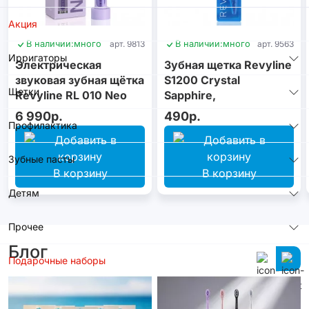
Акция
В наличии:
много
арт. 9813
В наличии:
много
арт. 9563
Ирригаторы
Электрическая
Зубная щетка Revyline
звуковая зубная щётка
S1200 Crystal
Щетки
Revyline RL 010 Neo
Sapphire,
Violet
монопучковая
6 990р.
490р.
Профилактика
Зубные пасты
В корзину
В корзину
Детям
Прочее
Блог
Подарочные наборы