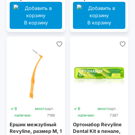
В корзину
В корзину
В
много
арт.
В
много
арт.
наличии:
7166
наличии:
7387
Ершик межзубный
Ортонабор Revyline
Revyline, размер M, 1
Dental Kit в пенале,