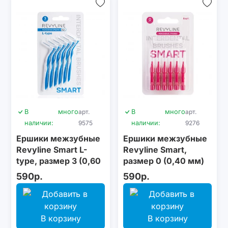
В
много
арт.
В
много
арт.
наличии:
9575
наличии:
9276
Ершики межзубные
Ершики межзубные
Revyline Smart L-
Revyline Smart,
type, размер 3 (0,60
размер 0 (0,40 мм)
мм) голубые, 6 шт.
розовые, 6 шт.
590р.
590р.
В корзину
В корзину