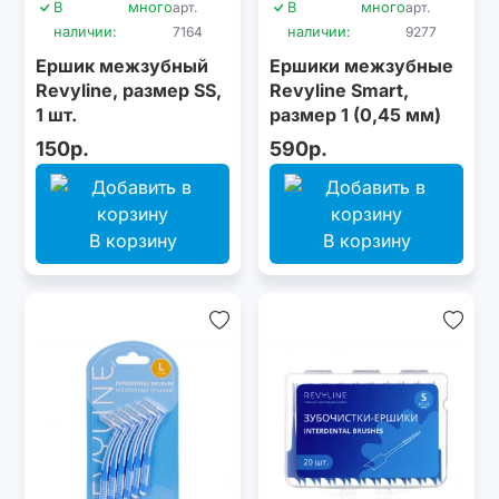
В
много
арт.
В
много
арт.
наличии:
7164
наличии:
9277
Ершик межзубный
Ершики межзубные
Revyline, размер SS,
Revyline Smart,
1 шт.
размер 1 (0,45 мм)
оранжевые, 6 шт.
150р.
590р.
В корзину
В корзину