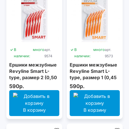
В
много
арт.
В
много
арт.
наличии:
9574
наличии:
9573
Ершики межзубные
Ершики межзубные
Revyline Smart L-
Revyline Smart L-
type, размер 2 (0,50
type, размер 1 (0,45
мм) красные, 6 шт.
мм) оранжевые, 6
590р.
590р.
шт.
В корзину
В корзину