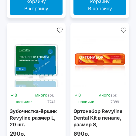
В корзину
В корзину
В
много
арт.
В
много
арт.
наличии:
7741
наличии:
7389
Зубочистка-ёршик
Ортонабор Revyline
Revyline размер L,
Dental Kit в пенале,
20 шт.
размер S,
оранжевый
290р.
690р.