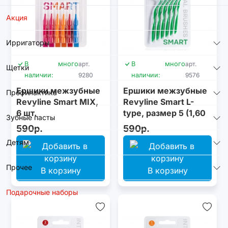
Акция
Ирригаторы
В
много
арт.
В
много
арт.
Щетки
наличии:
9280
наличии:
9576
Ершики межзубные
Ершики межзубные
Профилактика
Revyline Smart MIX,
Revyline Smart L-
6 шт.
type, размер 5 (1,60
Зубные пасты
мм) зеленые, 6 шт.
590р.
590р.
Детям
Прочее
В корзину
В корзину
Подарочные наборы