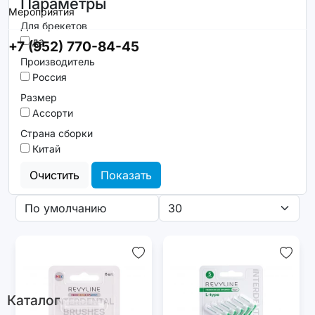
Параметры
Мероприятия
Для брекетов
да
+7 (952) 770-84-45
Производитель
Россия
Размер
Ассорти
Страна сборки
Китай
Очистить
Показать
Каталог