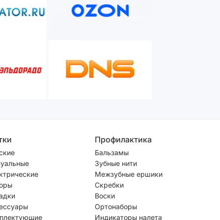
тки
Профилактика
ские
Бальзамы
уальные
Зубные нити
ктрические
Межзубные ершики
оры
Скребки
адки
Воски
ессуары
Ортонаборы
плектующие
Индикаторы налета