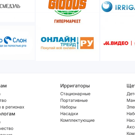
рам
Ирригаторы
Ще
а
Стационарные
Дет
тво
Портативные
Ман
 в регионах
Наборы
Эле
ологам
Насадки
Наб
Комплектующие
Нас
а
Акс
чество
Ком
вание