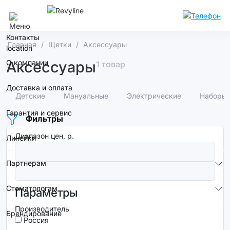
Нижний Новгород
Контакты
Главная
Щетки
Аксессуары
О компании
Аксессуары
1 товар
Доставка и оплата
Детские
Мануальные
Электрические
Наборы
Гарантия и сервис
Фильтры
Диапазон цен, р.
Линейки
Партнерам
Стоматологам
Параметры
Производитель
Брендирование
Россия