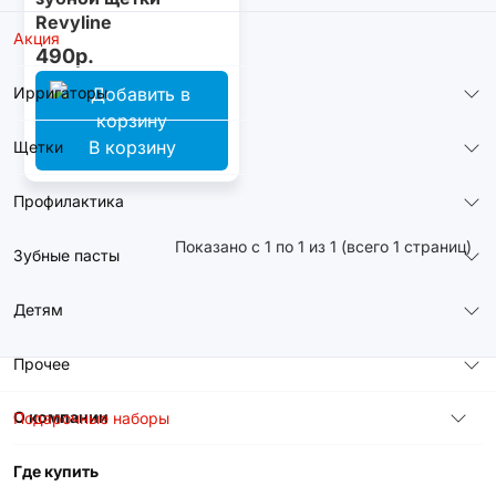
Revyline
Акция
керамический,
490р.
черный
Ирригаторы
В корзину
Щетки
Профилактика
Показано с 1 по 1 из 1 (всего 1 страниц)
Зубные пасты
Детям
Прочее
О компании
Подарочные наборы
Где купить