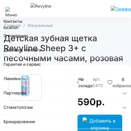
Нижний Новгород
Контакты
Главная
Мануальные
О компании
Детская зубная щетка
Revyline Sheep 3+ с
Доставка и оплата
песочными часами, розовая
Гарантия и сервис
Линейки
На
арт.
В
складе
9470
избранн
Партнерам
590р.
Стоматологам
Брендирование