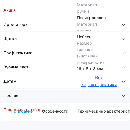
Материал
Акция
ручки
Полипропилен
Материал
Ирригаторы
щетины
Нейлон
Щетки
Размер
головки
Профилактика
(чистящей
поверхности)
Зубные пасты
16 х 8 х 8 мм
Все
Детям
характеристики
Прочее
Подарочные наборы
Описание
Особенности
Технические характерист