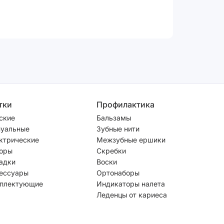
тки
Профилактика
ские
Бальзамы
уальные
Зубные нити
ктрические
Межзубные ершики
оры
Скребки
адки
Воски
ессуары
Ортонаборы
плектующие
Индикаторы налета
Леденцы от кариеса