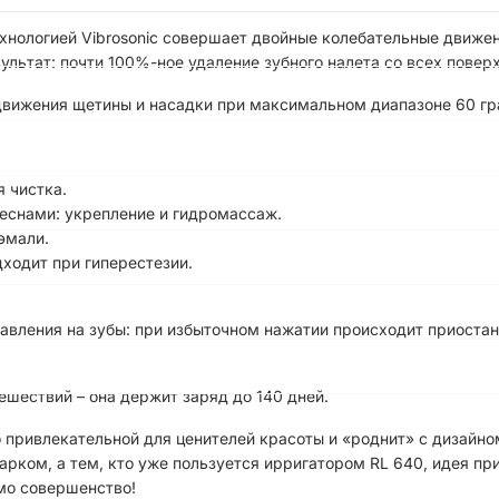
технологией Vibrosonic совершает двойные колебательные движе
ультат: почти 100%-ное удаление зубного налета со всех поверх
вижения щетины и насадки при максимальном диапазоне 60 гр
 чистка.
деснами: укрепление и гидромассаж.
эмали.
дходит при гиперестезии.
авления на зубы: при избыточном нажатии происходит приоста
тешествий – она держит заряд до 140 дней.
 привлекательной для ценителей красоты и «роднит» с дизайно
арком, а тем, кто уже пользуется ирригатором RL 640, идея пр
амо совершенство!