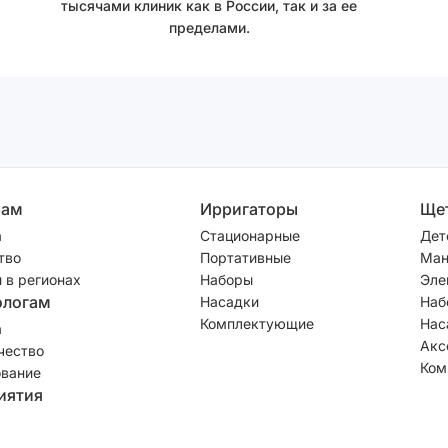
тысячами клиник как в России, так и за ее
пределами.
рам
Ирригаторы
Ще
а
Стационарные
Дет
тво
Портативные
Ман
 в регионах
Наборы
Эле
ологам
Насадки
Наб
Комплектующие
Нас
а
Акс
чество
Ком
вание
иятия