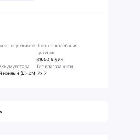
чество режимов
Частота колебания
щетинок
31000 в мин
Аккумулятора
Тип влагозащиты
й ионный (Li-Ion)
IPx 7
ы