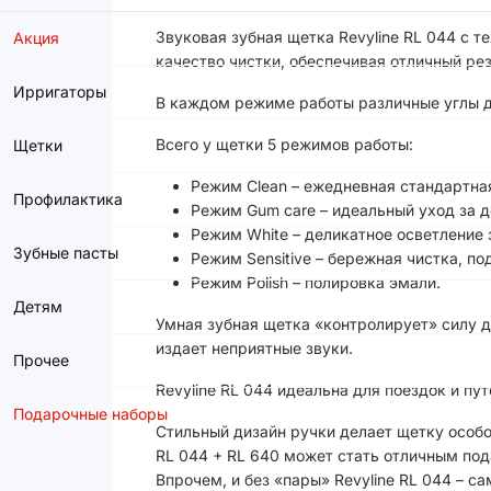
Звуковая зубная щетка Revyline RL 044 с 
Акция
качество чистки, обеспечивая отличный рез
Ирригаторы
В каждом режиме работы различные углы д
Всего у щетки 5 режимов работы:
Щетки
Режим Clean – ежедневная стандартная
Профилактика
Режим Gum care – идеальный уход за 
Режим White – деликатное осветление 
Зубные пасты
Режим Sensitive – бережная чистка, по
Режим Polish – полировка эмали.
Детям
Умная зубная щетка «контролирует» силу д
издает неприятные звуки.
Прочее
Revyline RL 044 идеальна для поездок и пу
Подарочные наборы
Стильный дизайн ручки делает щетку особо
RL 044 + RL 640 может стать отличным под
Впрочем, и без «пары» Revyline RL 044 – с