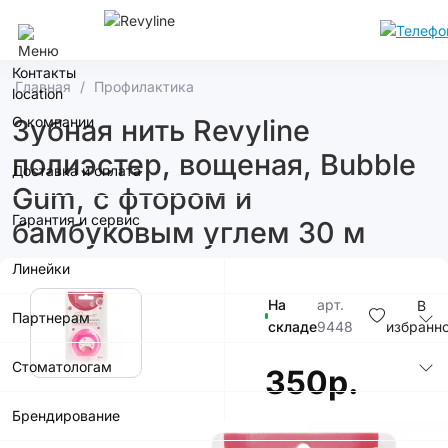
Нижний Новгород
Контакты
Главная
Профилактика
О компании
Зубная нить Revyline
полиэстер, вощеная, Bubble
Доставка и оплата
Gum, с фтором и
Гарантия и сервис
бамбуковым углем 30 м
Линейки
На
арт.
В
Партнерам
складе
9448
избранн
Стоматологам
350р.
Брендирование