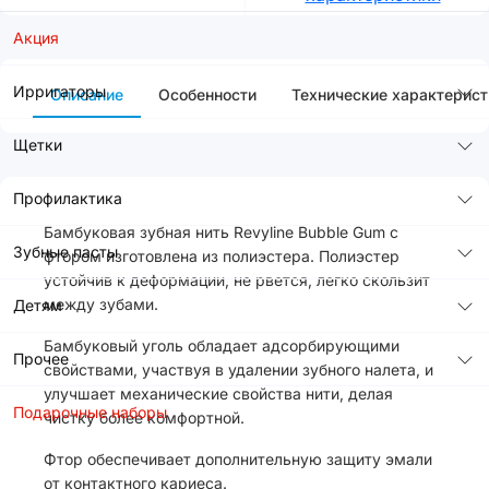
Акция
Ирригаторы
Описание
Особенности
Технические характерист
Щетки
Профилактика
Бамбуковая зубная нить Revyline Bubble Gum с
Зубные пасты
фтором изготовлена из полиэстера. Полиэстер
устойчив к деформации, не рвется, легко скользит
между зубами.
Детям
Бамбуковый уголь обладает адсорбирующими
Прочее
свойствами, участвуя в удалении зубного налета, и
улучшает механические свойства нити, делая
Подарочные наборы
чистку более комфортной.
Фтор обеспечивает дополнительную защиту эмали
от контактного кариеса.