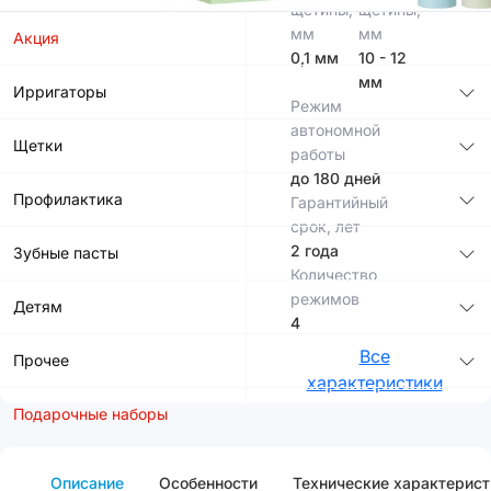
щетины,
щетины,
мм
мм
Акция
0,1 мм
10 - 12
мм
Ирригаторы
Режим
автономной
Щетки
работы
до 180 дней
Профилактика
Гарантийный
срок, лет
2 года
Зубные пасты
Количество
режимов
Детям
4
Все
Прочее
характеристики
Подарочные наборы
Описание
Особенности
Технические характерист