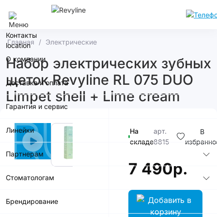
Нижний Новгород
Контакты
Главная
Электрические
О компании
Набор электрических зубных
щеток Revyline RL 075 DUO
Доставка и оплата
Limpet shell + Lime cream
Гарантия и сервис
Линейки
На
арт.
В
складе
8815
избранно
Партнерам
7 490р.
Стоматологам
Брендирование